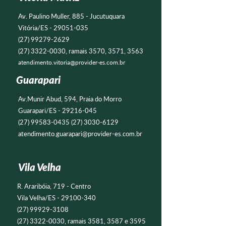
Av. Paulino Muller, 885 - Jucutuquara
Vitória/ES -
29051-035
(27) 99279-2629
(27) 3322-0030
, ramais 3570, 3571, 3563
atendimento.vitoria@provider-es.com.br
Guarapari
Av.Munir Abud, 594, Praia do Morro
Guarapari/ES -
29216-045
(27) 99583-0435 (27) 3030
-6129
atendimento.guarapari@provider-es.com.br
Vila Velha
R. Araribóia, 719 - Centro
Vila Velha/ES -
29100-340
(27) 99929-3108
(27) 3322-0030
, ramais 3581, 3587 e 3595