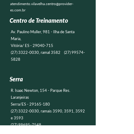
atendimento.vilavelha.centro@provider-
es.com.br
Centro de Treinamento
Av. Paulino Muller, 981 - Ilha de Santa
Maria,
Vitória/ ES -
29040-715
(27) 3322-0030
, ramal 3582
(27) 99574-
5828
Serra
R. Isaac Newton, 154 - Parque Res.
Laranjeiras
Serra/ES -
29165-180
(27) 3322-0030
, ramais 3590, 3591, 3592
e 3593
(27) 99695-7548
atendimento.serra@provider-es.com.br