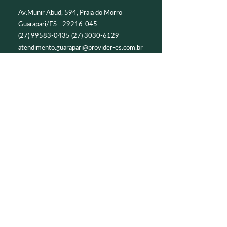
Av.Munir Abud, 594, Praia do Morro
Guarapari/ES -
29216-045
(27) 99583-0435 (27) 3030
-6129
atendimento.guarapari@provider-es.com.br
Vila Velha
R. Araribóia, 719 - Centro
Vila Velha/ES -
29100-340
(27) 99929-3108
(27) 3322-0030
, ramais 3581, 3587 e 3595
atendimento.vilavelha.centro@provider-
es.com.br
Centro de Treinamento
Av. Paulino Muller, 981 - Ilha de Santa
Maria,
Vitória/ ES -
29040-715