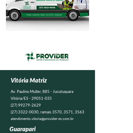
Vitória Matriz
Av. Paulino Muller, 885 - Jucutuquara
Vitória/ES -
29051-035
(27) 99279-2629
(27) 3322-0030
, ramais 3570, 3571, 3563
atendimento.vitoria@provider-es.com.br
Guarapari